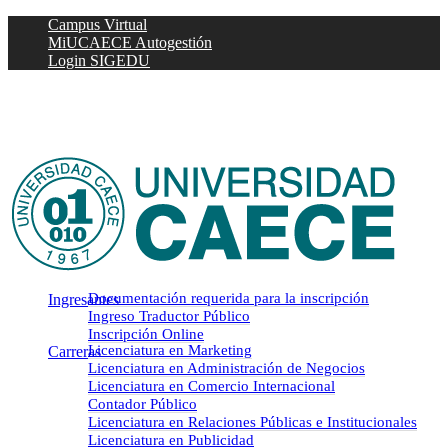
Skip
Campus Virtual
x-
to
MiUCAECE Autogestión
twit
fac
main
Login SIGEDU
lin
content
you
ins
ema
Menu
Documentación requerida para la inscripción
Ingresantes
Ingreso Traductor Público
Inscripción Online
Licenciatura en Marketing
Carreras
Licenciatura en Administración de Negocios
Licenciatura en Comercio Internacional
Contador Público
Licenciatura en Relaciones Públicas e Institucionales
Licenciatura en Publicidad