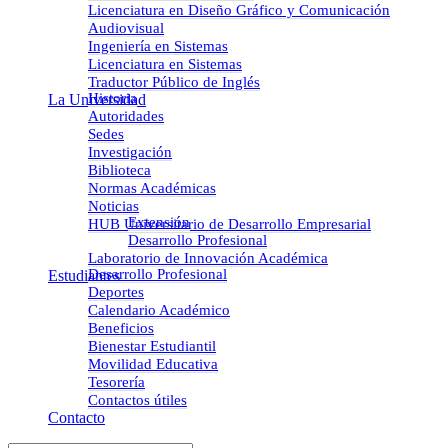
Licenciatura en Diseño Gráfico y Comunicación
Audiovisual
Ingeniería en Sistemas
Licenciatura en Sistemas
Traductor Público de Inglés
Historia
La Universidad
Autoridades
Sedes
Investigación
Biblioteca
Normas Académicas
Noticias
Extensión
HUB Universitario de Desarrollo Empresarial
Desarrollo Profesional
Laboratorio de Innovación Académica
Desarrollo Profesional
Estudiantes
Deportes
Calendario Académico
Beneficios
Bienestar Estudiantil
Movilidad Educativa
Tesorería
Contactos útiles
Contacto