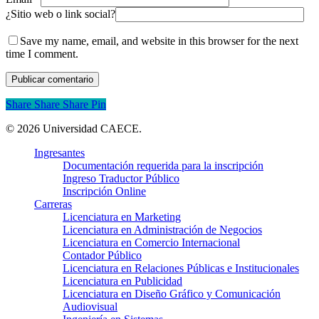
¿Sitio web o link social?
Save my name, email, and website in this browser for the next
time I comment.
Share
Share
Share
Pin
© 2026 Universidad CAECE.
Close
x-
facebook
linkedin
youtube
instagram
whatsapp
Ingresantes
Menu
twitter
Documentación requerida para la inscripción
Ingreso Traductor Público
Inscripción Online
Carreras
Licenciatura en Marketing
Licenciatura en Administración de Negocios
Licenciatura en Comercio Internacional
Contador Público
Licenciatura en Relaciones Públicas e Institucionales
Licenciatura en Publicidad
Licenciatura en Diseño Gráfico y Comunicación
Audiovisual